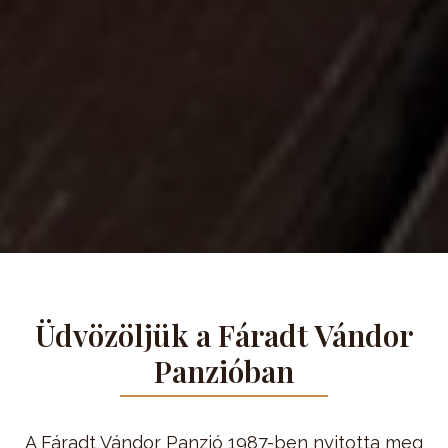
Üdvözöljük a Fáradt Vándor
Panzióban
A Fáradt Vándor Panzió 1987-ben nyitotta meg