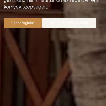
gasztronómiai kínálatunkat és fedezze fel a
környék szépségeit.
Szobafoglalás
Ismerje meg panzionkat