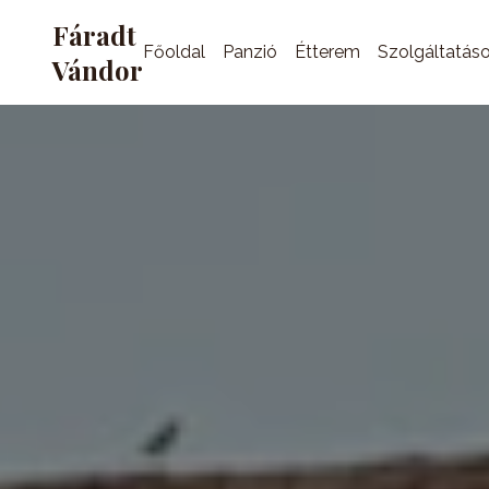
Fáradt
Főoldal
Panzió
Étterem
Szolgáltatás
Vándor